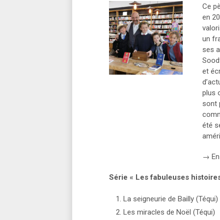
Ce pè
en 20
valor
un fr
ses a
Soodt
et éc
d’act
plus 
sont 
comme
été s
améri
→ En 
Série « Les fabuleuses histoire
La seigneurie de Bailly (Téqui)
Les miracles de Noël (Téqui)