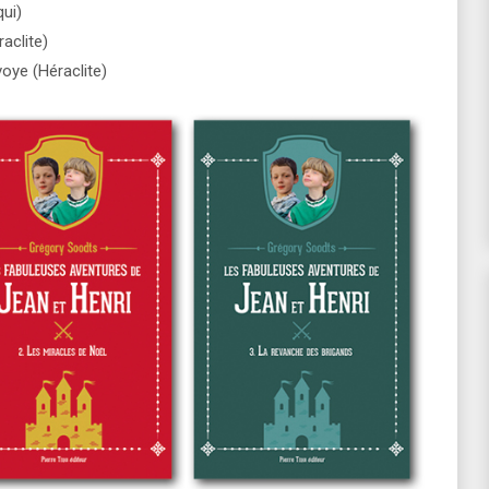
ui)
aclite)
voye (Héraclite)