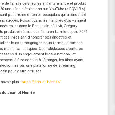
re de famille de 8 jeunes enfants a lancé et produit
20 une série d’émissions sur YouTube (« PQVLB »)
isant patrimoine et terroir beaujolais qui a rencontré
anc succès. Puisant dans les Flandres d’où viennent
ncêtres, et dans le Beaujolais où il vit, Grégory
s produit et réalise des films en famille depuis 2021
rit des livres afin d’honorer ses ancêtres et
ualiser leurs témoignages sous forme de romans
ou moins fantastiques. Ces fabuleuses aventures
passées d’un engouement local à national, et
ncent à être connus à l’étranger, les films ayant
électionnés par une plateforme de streaming
cain pour y être diffusés.
savoir plus :
https://jean-et-henri.fr/
s de Jean et Henri »