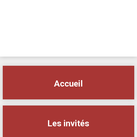
Skip
to
content
Accueil
Les invités